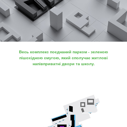
Весь комплекс поєднаний парком - зеленою
пішохідною смугою, який сполучає житлові
напівприватні двори та школу.